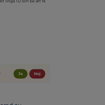
 ringa 112 och be att få 
?
Ja
Nej