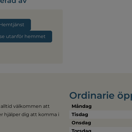
serad av
Hemtjänst
else utanför hemmet
Ordinarie öp
 alltid välkommen att 
Måndag
ler hjälper dig att komma i 
Tisdag
Onsdag
Torsdag