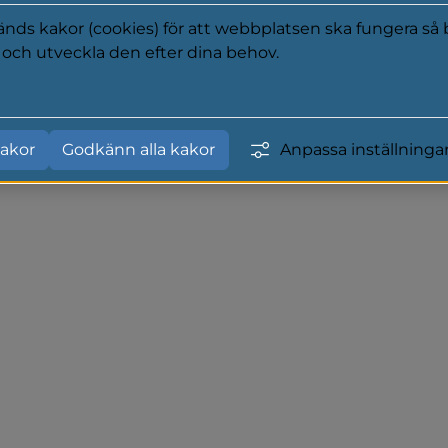
ds kakor (cookies) för att webbplatsen ska fungera så b
a och utveckla den efter dina behov.
 för dig som har beroende 
y
r kan få hjälp.
akor
Godkänn alla kakor
Anpassa inställninga