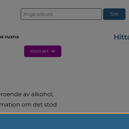
S
ö
k
Hitt
os vuxna
Kontakt
roende av alkohol, 
rmation om det stöd 