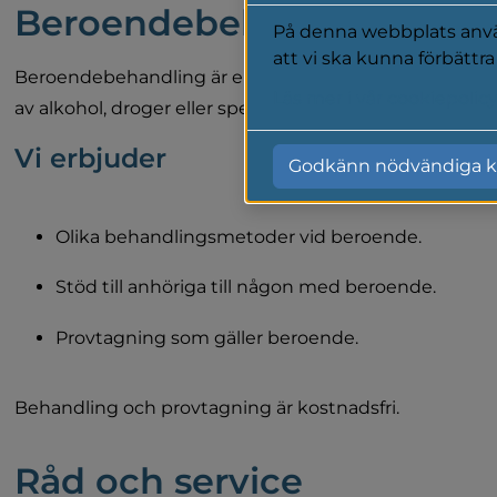
Beroendebehandling
På denna webbplats använ
att vi ska kunna förbättr
Beroendebehandling är en del av stödteamet. Vi är till
Läs mer i vår cookiepolic
av alkohol, droger eller spel om pengar. Vuxna över 18 å
Vi erbjuder
Godkänn nödvändiga k
Olika behandlingsmetoder vid beroende. 
Stöd till anhöriga till någon med beroende.
Provtagning som gäller beroende.
Behandling och provtagning är kostnadsfri.
Råd och service