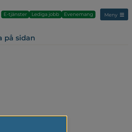
E-tjänster
Lediga jobb
Evenemang
Meny
a på sidan