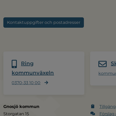
Kontaktuppgifter och postadresser
Ring
S
kommunväxeln
kommun
0370-33 10 00
Gnosjö kommun
Tillgäng
Storgatan 15
Förslag