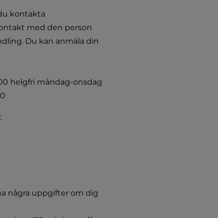
du kontakta 
kontakt med den person 
andling. Du kan anmäla din 
00 helgfri måndag-onsdag 
00
:
a några uppgifter om dig 