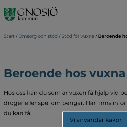
Gå till innehåll
Start
/
Omsorg och stöd
/
Stöd för vuxna
/
Beroende h
Beroende hos vuxna
Hos oss kan du som är vuxen få hjälp vid be
droger eller spel om pengar. Här finns info
du kan få.
Vi använder kakor