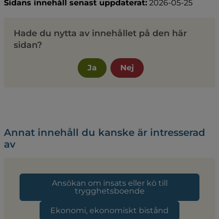
Sidans innehåll senast uppdaterat:
2026-05-25
Hade du nytta av innehållet på den här
sidan?
Ja
Nej
Annat innehåll du kanske är intresserad
av
Ansökan om insats eller kö till
trygghetsboende
Ekonomi, ekonomiskt bistånd