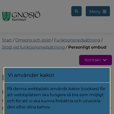
Gå till innehåll
Meny
Start
/
Omsorg och stöd
/
Funktionsnedsättning
/
Stöd vid funktionsnedsättning
/
Personligt ombud
Kontakt
Vi använder kakor
Personligt ombud
På denna webbplats används kakor (cookies) för
Ett personligt ombud är ett fristående stöd för 
att webbplatsen ska fungera så bra som möjligt
dig med en psykisk funktionsnedsättning. 
och för att vi ska kunna förbättra och utveckla
den efter dina behov.
Ombudet hjälper dig att få det stöd du behöver 