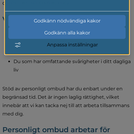
och har rätt till.
Läs mer i vår cookiepolicy
Vem kan få personligt ombud?
Godkänn nödvändiga kakor
Godkänn alla kakor
Du som är över 18 år.
Anpassa inställningar
Du som har en psykisk funktionsnedsättning.
Du som har omfattande svårigheter i ditt dagliga 
liv
Stöd av personligt ombud har du enbart under en 
begränsad tid. Det är ingen laglig rättighet, vilket 
innebär att vi kan tacka nej till att arbeta tillsammans 
med dig.
Personligt ombud arbetar för