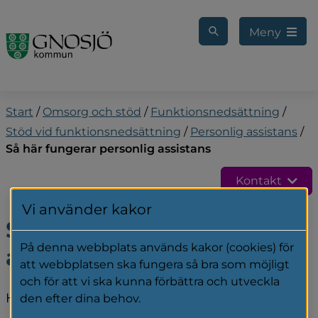
Gå till innehåll
Meny
Start
/
Omsorg och stöd
/
Funktionsnedsättning
/
Stöd vid funktionsnedsättning
/
Personlig assistans
/
Så här fungerar personlig assistans
Kontakt
Vi använder kakor
Så här fungerar personlig 
På denna webbplats används kakor (cookies) för
assistans
att webbplatsen ska fungera så bra som möjligt
och för att vi ska kunna förbättra och utveckla
Här kan du läsa vad som gäller för att få 
den efter dina behov.