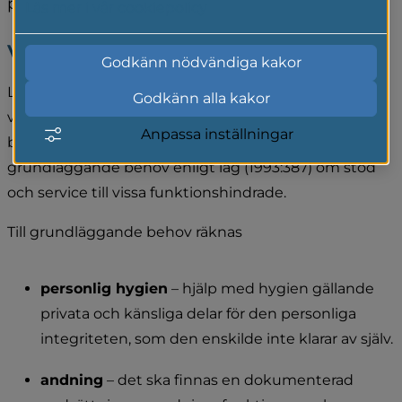
personlig assistans.
Läs mer i vår cookiepolicy
Vem kan få personlig assistans?
Godkänn nödvändiga kakor
LSS-lagen är mycket detaljerad och specifik kring 
Godkänn alla kakor
vilken hjälp man kan få. Personlig assistans beviljas 
Anpassa inställningar
bara om det kan uppfylla individens så kallande 
grundläggande behov enligt lag (1993:387) om stöd 
och service till vissa funktionshindrade.
Till grundläggande behov räknas
personlig hygien
 – hjälp med hygien gällande 
privata och känsliga delar för den personliga 
integriteten, som den enskilde inte klarar av själv.
andning
 – det ska finnas en dokumenterad 