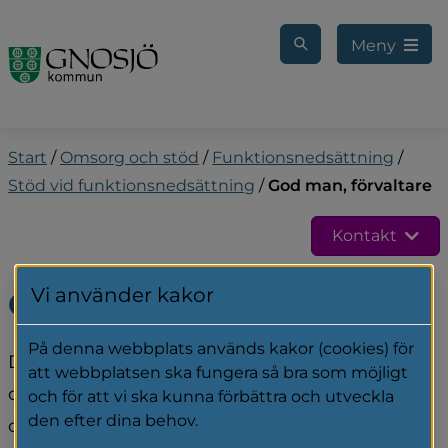
Gå till innehåll
Meny
Start
/
Omsorg och stöd
/
Funktionsnedsättning
/
Stöd vid funktionsnedsättning
/
God man, förvaltare
Kontakt
Vi använder kakor
God man, förvaltare
På denna webbplats används kakor (cookies) för
Du kan få hjälp av god man eller en förvaltare 
att webbplatsen ska fungera så bra som möjligt
om du inte klarar av att sköta dina räkningar, 
och för att vi ska kunna förbättra och utveckla
den efter dina behov.
om du har svårt med myndighetskontakter 