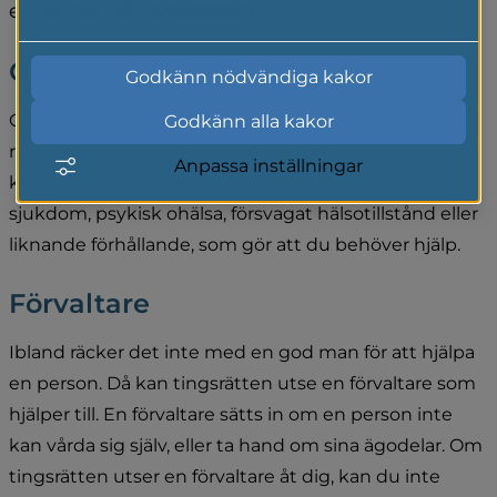
eller kontakter med vården.
Läs mer i vår cookiepolicy
God man
Godkänn nödvändiga kakor
God man är en frivillig hjälpinsats som bara beviljas 
Godkänn alla kakor
när du inte kan få hjälp av någon annan. Enligt lagen 
Anpassa inställningar
kan du få en god man om du har någon form av 
sjukdom, psykisk ohälsa, försvagat hälsotillstånd eller 
liknande förhållande, som gör att du behöver hjälp.
Förvaltare
Ibland räcker det inte med en god man för att hjälpa 
en person. Då kan tingsrätten utse en förvaltare som 
hjälper till. En förvaltare sätts in om en person inte 
kan vårda sig själv, eller ta hand om sina ägodelar. Om 
tingsrätten utser en förvaltare åt dig, kan du inte 