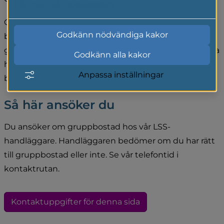
Läs mer i vår cookiepolicy
Gruppbostäderna är omöblerade, du kan inreda din 
Godkänn nödvändiga kakor
bostad själv och bestämma hur du vill ha det. I varje 
gruppbostad finns upp till åtta lägenheterna i samma 
Godkänn alla kakor
hus med ett gemensamt vardagsrum. Det hålls 
Anpassa inställningar
boendemöten och aktiviteter i grupp med personal.
Så här ansöker du
Du ansöker om gruppbostad hos vår LSS-
handläggare. Handläggaren bedömer om du har rätt 
till gruppbostad eller inte. Se vår telefontid i 
kontaktrutan.
Kontaktuppgifter för denna sida