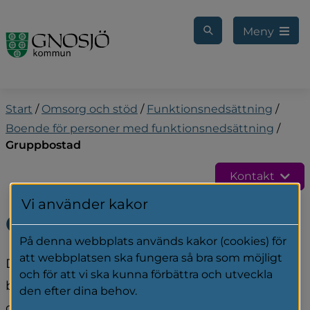
Gå till innehåll
Meny
Start
/
Omsorg och stöd
/
Funktionsnedsättning
/
Boende för personer med funktionsnedsättning
/
Gruppbostad
Kontakt
Vi använder kakor
Gruppbostad
På denna webbplats används kakor (cookies) för
att webbplatsen ska fungera så bra som möjligt
Det finns gruppbostäder för dig som är i stort 
och för att vi ska kunna förbättra och utveckla
behov av hjälp. Här finns stöd från personal 
den efter dina behov.
dygnet runt.