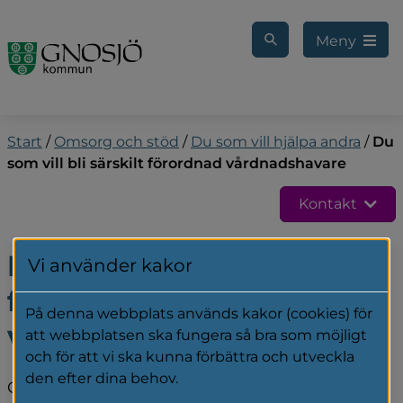
Gå till innehåll
Meny
Start
/
Omsorg och stöd
/
Du som vill hjälpa andra
/
Du
som vill bli särskilt förordnad vårdnadshavare
Kontakt
Du som vill bli särskilt 
Vi använder kakor
förordnad 
På denna webbplats används kakor (cookies) för
vårdnadshavare
att webbplatsen ska fungera så bra som möjligt
och för att vi ska kunna förbättra och utveckla
den efter dina behov.
Oftast är föräldrarna vårdnadshavare för sitt 