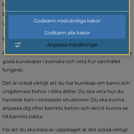
Läs mer i vår cookiepolicy
barn. Om de är olämpliga eller inte kan, 
behöver barnet en särskilt förordnad 
Godkänn nödvändiga kakor
vårdnadshavare.
Godkänn alla kakor
Vad krävs?
Anpassa inställningar
För att bli särskilt förordnad vårdnadshavare ska du ha 
goda kunskaper i svenska och veta hur samhället 
fungerar.
Det är också viktigt att du har kunskap om barns och 
ungdomars behov i olika åldrar. Du ska veta hur du 
hanterar barn i stressade situationer. Du ska kunna 
anpassa dig efter barnets behov och aktivt kunna se 
till barnets bästa.
För att du ska klara av uppdraget är det också viktigt 