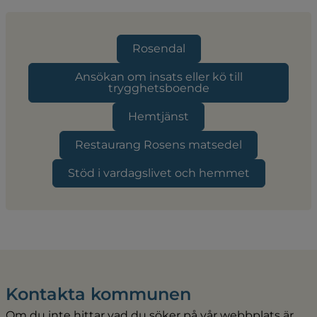
Rosendal
Ansökan om insats eller kö till
trygghetsboende
Hemtjänst
Restaurang Rosens matsedel
Stöd i vardagslivet och hemmet
Kontakta kommunen
Om du inte hittar vad du söker på vår webbplats är 