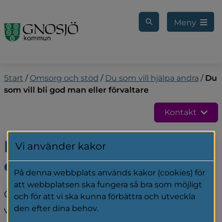
Gå till innehåll
Meny
Start
/
Omsorg och stöd
/
Du som vill hjälpa andra
/
Du
som vill bli god man eller förvaltare
Kontakt
Du som vill bli god man 
Vi använder kakor
eller förvaltare
På denna webbplats används kakor (cookies) för
att webbplatsen ska fungera så bra som möjligt
Överförmyndarna i GGVV söker fler som vill 
och för att vi ska kunna förbättra och utveckla
den efter dina behov.
vara gode män och förvaltare. Som god man 