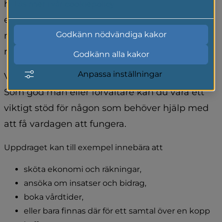
hjälper du en medmänniska i främst 
Läs mer i vår cookiepolicy
ekonomiska frågor. Men du hjälper även till 
Godkänn nödvändiga kakor
med bevakning av personens intressen i 
rättshandlingar och personliga frågor.
Godkänn alla kakor
Anpassa inställningar
Vill du göra skillnad i en annan människas liv? 
Som god man eller förvaltare kan du vara ett 
viktigt stöd för någon som behöver hjälp med 
att få vardagen att fungera.
Uppdraget kan till exempel innebära att
sköta ekonomi och räkningar,
ansöka om insatser och bidrag,
boka vårdtider,
eller bara finnas där för ett samtal över en kopp 