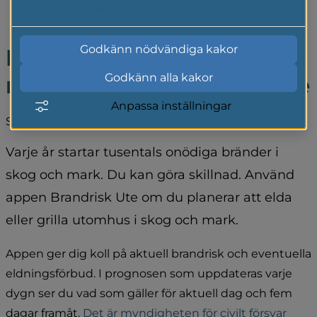
Läs mer i vår cookiepolicy
Godkänn nödvändiga kakor
Håll koll på brandrisken 
Godkänn alla kakor
med appen Brandrisk Ute
Anpassa inställningar
Senast uppdaterad 28 maj 2026
Varje år startar tusentals onödiga bränder i 
skog och mark. Du kan göra skillnad. Använd 
appen Brandrisk Ute om du planerar att elda 
eller grilla utomhus i skog och mark.
Appen ger dig koll på aktuell brandrisk och eventuella 
eldningsförbud. I prognosen som uppdateras varje 
dygn ser du vad som gäller för aktuell dag och fem 
dagar framåt. 
Det är myndigheten för civilt försvar 