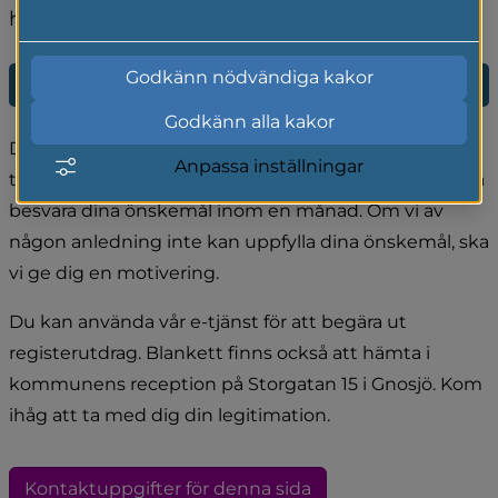
Läs mer i vår cookiepolicy
hos oss. Då får du ett så kallat registerutdrag.
Godkänn nödvändiga kakor
E-tjänst för begäran om registerutdrag
Godkänn alla kakor
Du har rätt att begära ut ett registerutdrag, där du 
Anpassa inställningar
tydligt anger vilken information du vill ta del av. Vi ska 
besvara dina önskemål inom en månad. Om vi av 
någon anledning inte kan uppfylla dina önskemål, ska 
vi ge dig en motivering.
Du kan använda vår e-tjänst för att begära ut 
registerutdrag. Blankett finns också att hämta i 
kommunens reception på Storgatan 15 i Gnosjö. Kom 
ihåg att ta med dig din legitimation.
Kontaktuppgifter för denna sida