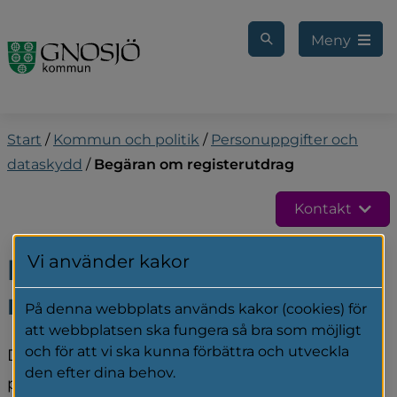
Gå till innehåll
Meny
Start
/
Kommun och politik
/
Personuppgifter och
dataskydd
/
Begäran om registerutdrag
Kontakt
Vi använder kakor
Begäran om 
registerutdrag
På denna webbplats används kakor (cookies) för
att webbplatsen ska fungera så bra som möjligt
och för att vi ska kunna förbättra och utveckla
Du kan begära att få information om vilka 
den efter dina behov.
personuppgifter som finns registrerade om dig 