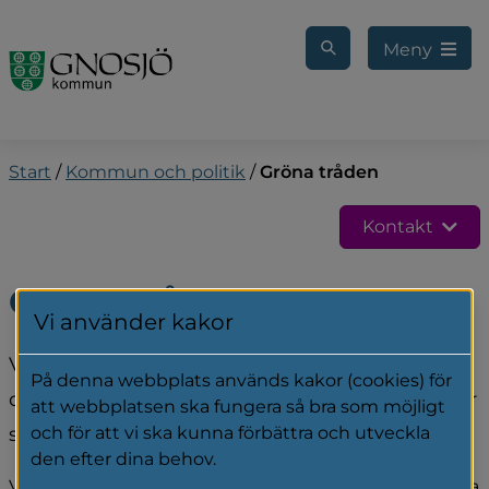
Gå till innehåll
Meny
Start
/
Kommun och politik
/
Gröna tråden
Kontakt
Gröna tråden
Vi använder kakor
Vi jobbar med en måltidsupplevelse där alla 
På denna webbplats används kakor (cookies) för
delar är lika viktiga. Kostverksamheten sträcker 
att webbplatsen ska fungera så bra som möjligt
sig från förskola till äldreomsorg.
och för att vi ska kunna förbättra och utveckla
den efter dina behov.
Vårt hållbarhetsarbete, som går under namnet "Gröna 