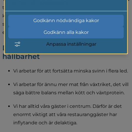
Läs mer i vår cookiepolicy
tråden", innebär att vi har fokus på att vara en 
klimatsmart verksamhet. Arbetet sker utifrån en 
Godkänn nödvändiga kakor
social, ekonomisk och miljömässig hållbarhet, i 
enlighet med agenda 2030.
Godkänn alla kakor
Anpassa inställningar
Detta innebär vårt arbete med 
hållbarhet
Vi arbetar för att fortsätta minska svinn i flera led.
Vi arbetar för ännu mer mat från växtriket, det vill 
säga bättre balans mellan kött och växtprotein.
Vi har alltid våra gäster i centrum. Därför är det 
enormt viktigt att våra restauranggäster har 
inflytande och är delaktiga.