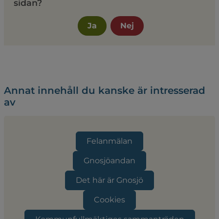
sidan?
Ja
Nej
Annat innehåll du kanske är intresserad
av
Felanmälan
Gnosjöandan
Det här är Gnosjö
Cookies