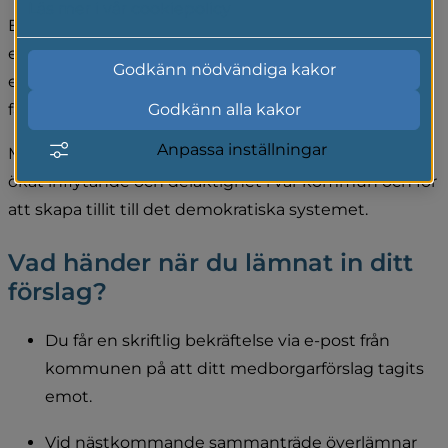
Läs mer i vår cookiepolicy
Ett medborgarförslag är ett förslag om att förändra 
eller förbättra något inom kommunens verksamhet 
Godkänn nödvändiga kakor
eller ansvarsområde. Förslaget ska vara konkret. Det 
får inte innehålla flera ämnen i samma förslag.
Godkänn alla kakor
Anpassa inställningar
Medborgarförslag är till för att stärka möjligheten till 
ökat inflytande och delaktighet i vår kommun och för 
att skapa tillit till det demokratiska systemet.
Vad händer när du lämnat in ditt 
förslag?
Du får en skriftlig bekräftelse via e-post från 
kommunen på att ditt medborgarförslag tagits 
emot.
Vid nästkommande sammanträde överlämnar 