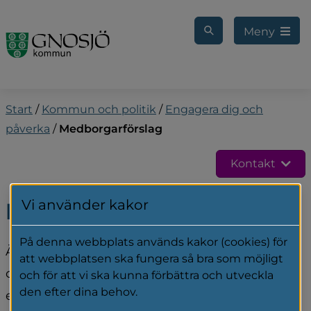
Gå till innehåll
Meny
Start
/
Kommun och politik
/
Engagera dig och
påverka
/
Medborgarförslag
Kontakt
Vi använder kakor
Medborgarförslag
På denna webbplats används kakor (cookies) för
Är du folkbokförd i vår kommun och har en idé 
att webbplatsen ska fungera så bra som möjligt
om hur den kan utvecklas? Då kan du lämna 
och för att vi ska kunna förbättra och utveckla
den efter dina behov.
ett medborgarförslag.