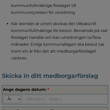
kommunfullmäktige förslaget till 
kommunstyrelsen för utredning.
När ärendet är utrett skickas det tillbaka till 
kommunfullmäktige för beslut. Beroende på vad 
förslaget handlar om kan utredningen ta flera 
månader. Enligt kommunallagen ska beslut tas 
inom ett år från det att medborgarförslaget 
väcktes.
Skicka in ditt medborgarförslag
(obligatorisk)
Ange dagens datum:
*
Ange dagens datum:
Välj år
Välj månad
Välj dag