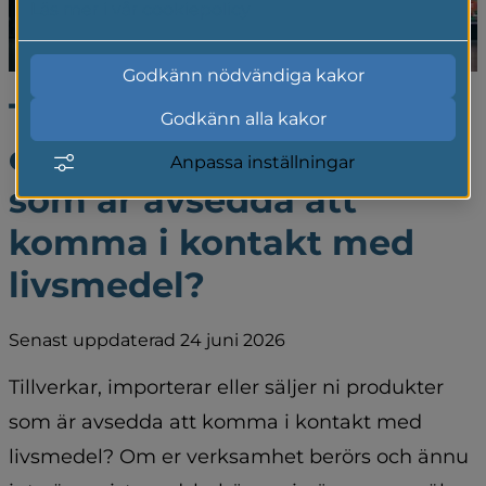
Läs mer i vår cookiepolicy
Godkänn nödvändiga kakor
Tillverkar, importerar 
Godkänn alla kakor
eller säljer du produkter 
Anpassa inställningar
som är avsedda att 
komma i kontakt med 
livsmedel?
Senast uppdaterad 24 juni 2026
Tillverkar, importerar eller säljer ni produkter 
som är avsedda att komma i kontakt med 
livsmedel? Om er verksamhet berörs och ännu 