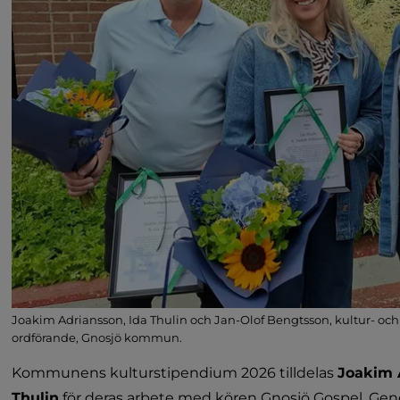
Joakim Adriansson, Ida Thulin och Jan-Olof Bengtsson, kultur- och
ordförande, Gnosjö kommun.
Kommunens kulturstipendium 2026 tilldelas 
Joakim 
Thulin
 för deras arbete med kören Gnosjö Gospel. Ge