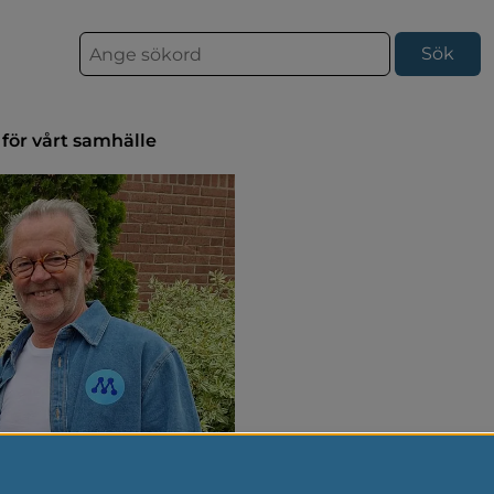
S
ö
k
 för vårt samhälle