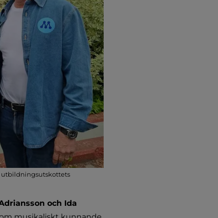
 utbildningsutskottets
Adriansson och Ida 
nom musikaliskt kunnande, 