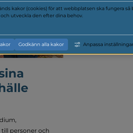
ds kakor (cookies) för att webbplatsen ska fungera så b
a och utveckla den efter dina behov.
y
akor
Godkänn alla kakor
Anpassa inställninga
sina 
hälle
dium, 
ill personer och 