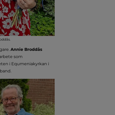
oddås.
gare. 
Annie Broddås
arbete som 
ten i Equmeniakyrkan i 
sband.