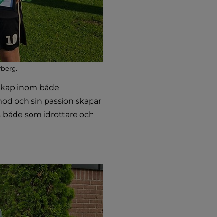
yberg.
rskap inom både 
od och sin passion skapar 
s både som idrottare och 