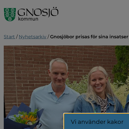
Gå till innehåll
Start
/
Nyhetsarkiv
/
Gnosjöbor prisas för sina insatser
Vi använder kakor