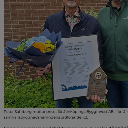
Peter Sahlberg mottar priset för Jönköpings Bygginvest AB, från Ji
samhällsbyggnadsnämndens ordförande (C).