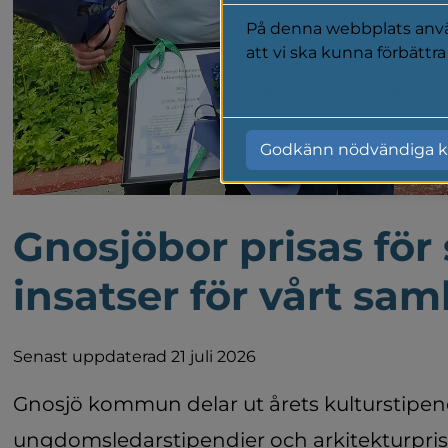
På denna webbplats använ
att vi ska kunna förbättr
Läs mer i vår cookiepolic
Godkänn nödvändiga k
Gnosjöbor prisas för 
insatser för vårt sam
Senast uppdaterad 21 juli 2026
Gnosjö kommun delar ut årets kulturstipen
ungdomsledarstipendier och arkitekturpris t