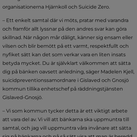
organisationerna Hjärnkoll och Suicide Zero.
– Ett enkelt samtal där vi möts, pratar med varandra 
och framför allt lyssnar på den andres svar kan göra 
skillnad. När någon mår dåligt, känner sig ensam eller 
vilsen och blir bemött på ett varmt, respektfullt och 
nyfiket sätt kan det som verkar vara en liten insats 
betyda mycket. Du är självklart välkommen att sätta 
dig på bänken oavsett anledning, säger Madelen Kjell, 
suicidpreventionssamordnare i Gislaved och Gnosjö 
kommun tillika enhetschef på räddningstjänsten 
Gislaved-Gnosjö.
– Vi som kommun tycker detta är ett viktigt arbete 
att vara del av. Vi vill att bänkarna ska uppmuntra till 
samtal, och jag vill uppmuntra våra invånare att sätta 
sig på bänkarna och på så sätt visa att man är beredd 