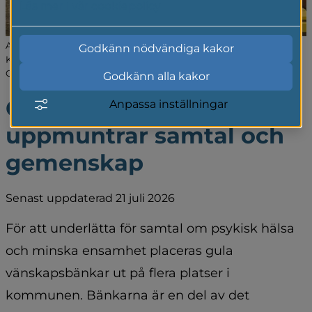
Läs mer i vår cookiepolicy
Anna Engström, kommundirektör Gnosjö kommun, Madelen
Godkänn nödvändiga kakor
Kjell, enhetschef, samhällsskydd, räddningstjänsten Gislaved-
Gnosjö.
Godkänn alla kakor
Gula vänskapsbänkar 
Anpassa inställningar
uppmuntrar samtal och 
gemenskap
Senast uppdaterad 21 juli 2026
För att underlätta för samtal om psykisk hälsa 
och minska ensamhet placeras gula 
vänskapsbänkar ut på flera platser i 
kommunen. Bänkarna är en del av det 