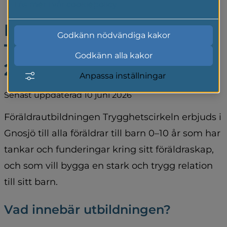
Läs mer i vår cookiepolicy
Dags att anmäla sig till 
Godkänn nödvändiga kakor
Trygghetscirkeln hösten 
Godkänn alla kakor
2026
Anpassa inställningar
Senast uppdaterad 10 juni 2026
Föräldrautbildningen Trygghetscirkeln erbjuds i 
Gnosjö till alla föräldrar till barn 0–10 år som har 
tankar och funderingar kring sitt föräldraskap, 
och som vill bygga en stark och trygg relation 
till sitt barn.
Vad innebär utbildningen?